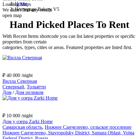
Home
Loading Maps
Homepage Bakery V5
We didn't find any results
open map
Hand Picked Places To Rent
With Recent Items shortcode you can list latest properties or specific
properties from certain
categories, types, cities or areas. Featured properties are listed first.
₽ 40 000
/night
Вилла Северная
Северный
,
Тольятти
Дом
/
Дом целиком
₽ 10 000
/night
Дом у озера Zarki Home
Самарская область
,
Нижнее Санчелеево, сельское поселение
Нижнее Санчелеево, Stavropolsky District, Samara Oblast, Volga
Federal District, Russia