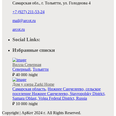
Самарская обл., г. Тольятти, ул. Голоднова 4
+7 (927) 211-53-24
mail@arcot.ru
arcot.ru
Social Links:
Избранные списки
Вилла Северная
Северный
,
Тольятти
₽ 40 000
/night
Дом у озера Zarki Home
Самарская область
,
Нижнее Санчелеево, сельское
поселение Нижнее Санчелеево, Stavropolsky District,
Samara Oblast, Volga Federal District, Russia
₽ 10 000
/night
Copyright | АрКот 2024 г. All Rights Reserved.