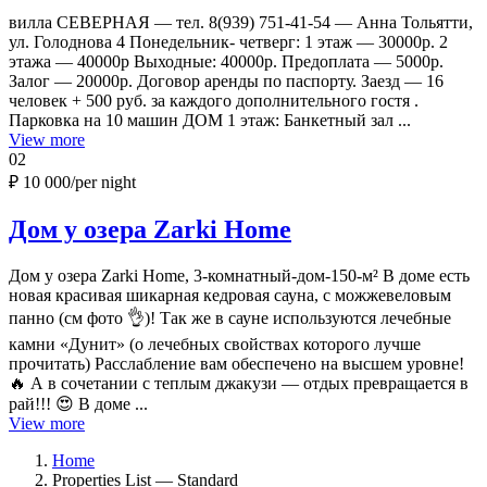
вилла СЕВЕРНАЯ — тел. 8(939) 751-41-54 — Анна Тольятти,
ул. Голоднова 4 Понедельник- четверг: 1 этаж — 30000р. 2
этажа — 40000р Выходные: 40000р. Предоплата — 5000р.
Залог — 20000р. Договор аренды по паспорту. Заезд — 16
человек + 500 руб. за каждого дополнительного гостя .
Парковка на 10 машин ДОМ 1 этаж: Банкетный зал ...
View more
02
₽ 10 000
/per night
Дом у озера Zarki Home
Дом у озера Zarki Home, 3-комнатный-дом-150-м² В доме есть
новая красивая шикарная кедровая сауна, с можжевеловым
панно (см фото 👌)! Так же в сауне используются лечебные
камни «Дунит» (о лечебных свойствах которого лучше
прочитать) Расслабление вам обеспечено на высшем уровне!
🔥 А в сочетании с теплым джакузи — отдых превращается в
рай!!! 😍 В доме ...
View more
Home
Properties List — Standard