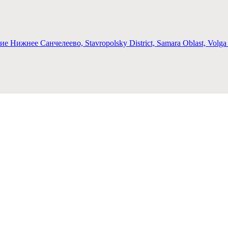
Нижнее Санчелеево, Stavropolsky District, Samara Oblast, Volga Fe