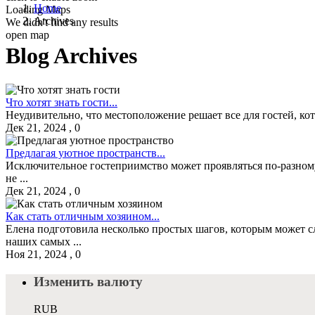
Home
Loading Maps
Archives
We didn't find any results
open map
Blog Archives
Что хотят знать гости...
Неудивительно, что местоположение решает все для гостей, кото
Дек 21, 2024
,
0
Предлагая уютное пространств...
Исключительное гостеприимство может проявляться по-разному, 
не ...
Дек 21, 2024
,
0
Как стать отличным хозяином...
Елена подготовила несколько простых шагов, которым может сл
наших самых ...
Ноя 21, 2024
,
0
Изменить валюту
RUB