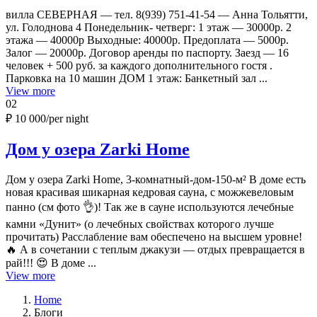
вилла СЕВЕРНАЯ — тел. 8(939) 751-41-54 — Анна Тольятти,
ул. Голоднова 4 Понедельник- четверг: 1 этаж — 30000р. 2
этажа — 40000р Выходные: 40000р. Предоплата — 5000р.
Залог — 20000р. Договор аренды по паспорту. Заезд — 16
человек + 500 руб. за каждого дополнительного гостя .
Парковка на 10 машин ДОМ 1 этаж: Банкетный зал ...
View more
02
₽ 10 000
/per night
Дом у озера Zarki Home
Дом у озера Zarki Home, 3-комнатный-дом-150-м² В доме есть
новая красивая шикарная кедровая сауна, с можжевеловым
панно (см фото 👌)! Так же в сауне используются лечебные
камни «Дунит» (о лечебных свойствах которого лучше
прочитать) Расслабление вам обеспечено на высшем уровне!
🔥 А в сочетании с теплым джакузи — отдых превращается в
рай!!! 😍 В доме ...
View more
Home
Блоги