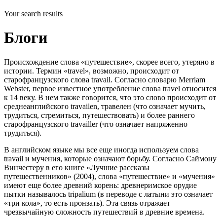
Your search results
Блоги
Происхождение слова «путешествие», скорее всего, утеряно в
истории. Термин «travel», возможно, происходит от
старофранцузского слова travail. Согласно словарю Merriam
Webster, первое известное употребление слова travel относится
к 14 веку. В нем также говорится, что это слово происходит от
среднеанглийского travailen, травелен (что означает мучить,
трудиться, стремиться, путешествовать) и более раннего
старофранцузского travailler (что означает напряженно
трудиться).
В английском языке мы все еще иногда используем слова
travail и мучения, которые означают борьбу. Согласно Саймону
Винчестеру в его книге «Лучшие рассказы
путешественников» (2004), слова «путешествие» и «мучения»
имеют еще более древний корень: древнеримское орудие
пытки называлось tripalium (в переводе с латыни это означает
«три кола», то есть пронзать). Эта связь отражает
чрезвычайную сложность путешествий в древние времена.