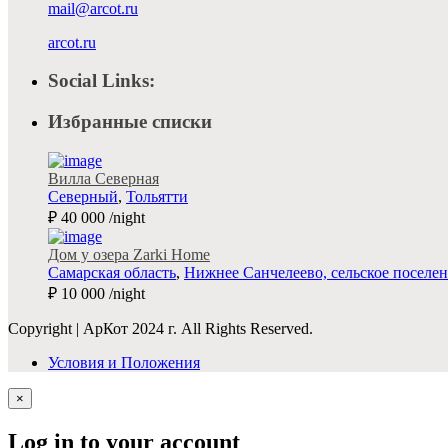
mail@arcot.ru
arcot.ru
Social Links:
Избранные списки
Вилла Северная
Северный
,
Тольятти
₽ 40 000
/night
Дом у озера Zarki Home
Самарская область
,
Нижнее Санчелеево, сельское поселение 
₽ 10 000
/night
Copyright | АрКот 2024 г. All Rights Reserved.
Условия и Положения
×
Log in to your account