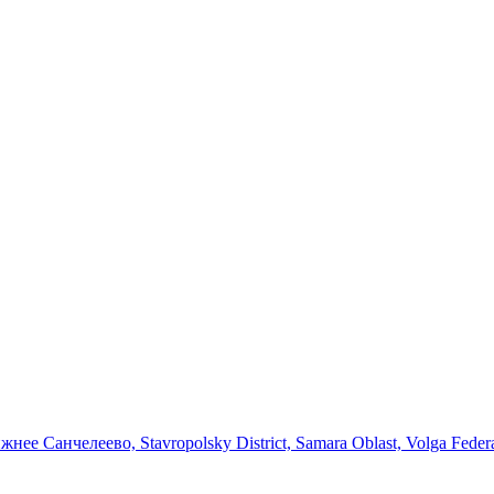
 Санчелеево, Stavropolsky District, Samara Oblast, Volga Federal 