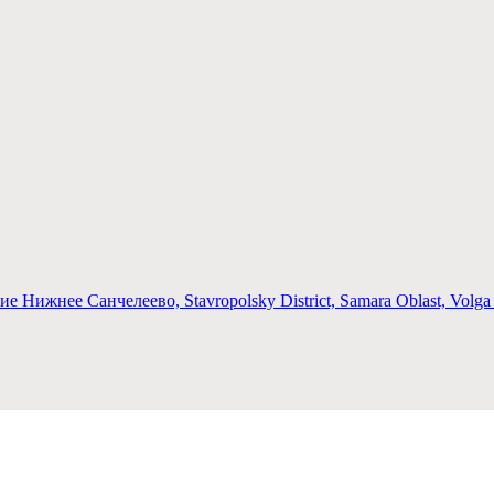
Нижнее Санчелеево, Stavropolsky District, Samara Oblast, Volga Fe