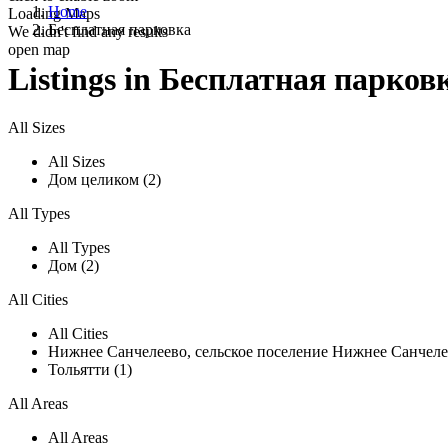
Home
Loading Maps
Бесплатная парковка
We didn't find any results
open map
Listings in Бесплатная парков
All Sizes
All Sizes
Дом целиком (2)
All Types
All Types
Дом (2)
All Cities
All Cities
Нижнее Санчелеево, сельское поселение Нижнее Санчелеево, S
Тольятти (1)
All Areas
All Areas