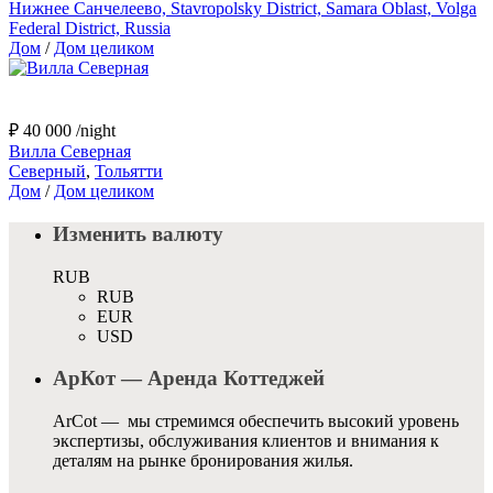
Нижнее Санчелеево, Stavropolsky District, Samara Oblast, Volga
Federal District, Russia
Дом
/
Дом целиком
₽ 40 000
/night
Вилла Северная
Северный
,
Тольятти
Дом
/
Дом целиком
Изменить валюту
RUB
RUB
EUR
USD
АрКот — Аренда Коттеджей
ArCot — мы стремимся обеспечить высокий уровень
экспертизы, обслуживания клиентов и внимания к
деталям на рынке бронирования жилья.