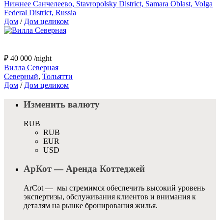
Нижнее Санчелеево, Stavropolsky District, Samara Oblast, Volga
Federal District, Russia
Дом
/
Дом целиком
₽ 40 000
/night
Вилла Северная
Северный
,
Тольятти
Дом
/
Дом целиком
Изменить валюту
RUB
RUB
EUR
USD
АрКот — Аренда Коттеджей
ArCot — мы стремимся обеспечить высокий уровень
экспертизы, обслуживания клиентов и внимания к
деталям на рынке бронирования жилья.