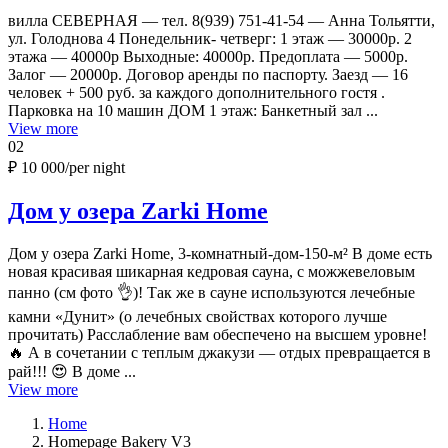
вилла СЕВЕРНАЯ — тел. 8(939) 751-41-54 — Анна Тольятти,
ул. Голоднова 4 Понедельник- четверг: 1 этаж — 30000р. 2
этажа — 40000р Выходные: 40000р. Предоплата — 5000р.
Залог — 20000р. Договор аренды по паспорту. Заезд — 16
человек + 500 руб. за каждого дополнительного гостя .
Парковка на 10 машин ДОМ 1 этаж: Банкетный зал ...
View more
02
₽ 10 000
/per night
Дом у озера Zarki Home
Дом у озера Zarki Home, 3-комнатный-дом-150-м² В доме есть
новая красивая шикарная кедровая сауна, с можжевеловым
панно (см фото 👌)! Так же в сауне используются лечебные
камни «Дунит» (о лечебных свойствах которого лучше
прочитать) Расслабление вам обеспечено на высшем уровне!
🔥 А в сочетании с теплым джакузи — отдых превращается в
рай!!! 😍 В доме ...
View more
Home
Homepage Bakery V3