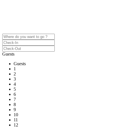
Some beautiful cities are sunny places by the beach, others have a
wild nightlife.
Whether it’s just chilling with friends, checking out bars, restaurants,
or museums: the cities we’re in, you don’t get bored in.
Guests
Guests
1
2
3
4
5
6
7
8
9
10
11
12