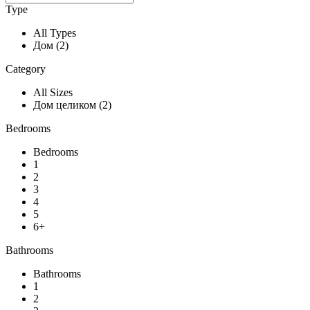
Type
All Types
Дом (2)
Category
All Sizes
Дом целиком (2)
Bedrooms
Bedrooms
1
2
3
4
5
6+
Bathrooms
Bathrooms
1
2