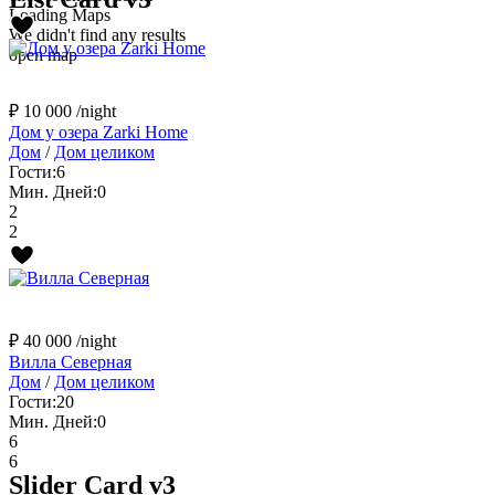
Loading Maps
We didn't find any results
open map
₽ 10 000
/night
Дом у озера Zarki Home
Дом
/
Дом целиком
Гости:
6
Мин. Дней:
0
2
2
₽ 40 000
/night
Вилла Северная
Дом
/
Дом целиком
Гости:
20
Мин. Дней:
0
6
6
Slider Card v3