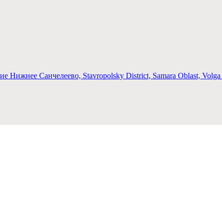
Нижнее Санчелеево, Stavropolsky District, Samara Oblast, Volga Fe