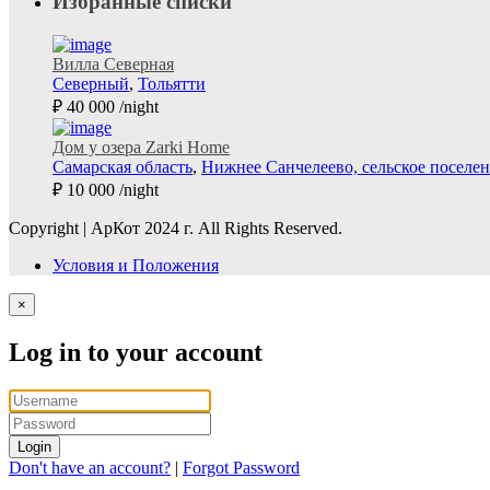
Избранные списки
Вилла Северная
Северный
,
Тольятти
₽ 40 000
/night
Дом у озера Zarki Home
Самарская область
,
Нижнее Санчелеево, сельское поселение 
₽ 10 000
/night
Copyright | АрКот 2024 г. All Rights Reserved.
Условия и Положения
×
Log in to your account
Login
Don't have an account?
|
Forgot Password