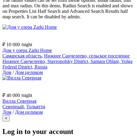
The radius values can be set from theme options: initial radius, min
and max radius. On this demo, Radius Search is enabled and shows
on Properties List Half Search and Advanced Search Results half
map search. It can be disabled by admin.
₽ 10 000
/night
Дом у озера Zarki Home
Самарская область
,
Нижнее Санчелеево, сельское поселение
Нижнее Санчелеево, Stavropolsky District, Samara Oblast, Volga
Federal District, Russia
Дом
/
Дом целиком
₽ 40 000
/night
Вилла Северная
Северный
,
Тольятти
Дом
/
Дом целиком
×
Log in to your account